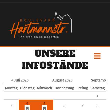
UNSERE
INFOSTÄNDE
< Juli 2026
August 2026
September 
Montag
Dienstag
Mittwoch
Donnerstag
Freitag
Samstag
S
1
4
5
3
6
7
8