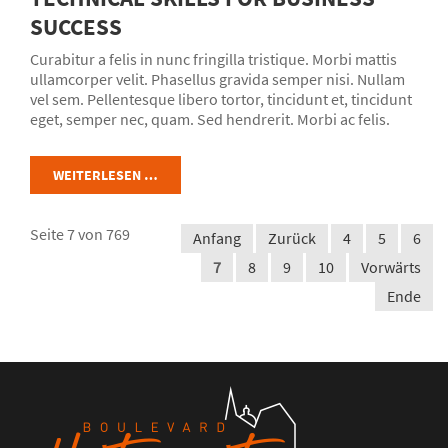
SUCCESS
Curabitur a felis in nunc fringilla tristique. Morbi mattis
ullamcorper velit. Phasellus gravida semper nisi. Nullam
vel sem. Pellentesque libero tortor, tincidunt et, tincidunt
eget, semper nec, quam. Sed hendrerit. Morbi ac felis.
Morbi mattis ullamcorper velit. Nunc egestas, augue at
pellentesque laoreet. Morbi mattis ullamcorper velit.
WEITERLESEN …
Seite 7 von 769
Anfang
Zurück
4
5
6
7
8
9
10
Vorwärts
Ende