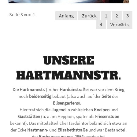
Seite 3 von 4
Anfang
Zurück
1
2
3
4
Vorwärts
UNSERE
HARTMANNSTR.
Die Hartmannstr.
(früher
Harduinstraße
) war vor dem
Krieg
noch
beiderseitig
bebaut (also auch auf der
Seite
des
Elisengartens
).
Hier traf sich die
Jugend
in zahlreichen
Kneipen
und
Gaststätten
(u. a. im Heppion, später als
Friesenstube
bekannt). Das mittelalterliche Harduintor befand sich etwa an
der Ecke
Hartmann
- und
Elisabethstraße
und war Bestandteil
der
Barbarossamauer
.
1954
wurden bei